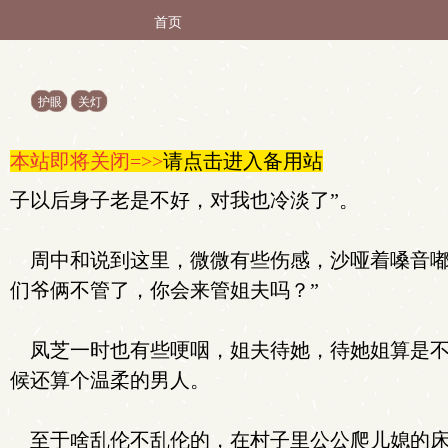
首页
护眼
关灯
本站即将关闭=>>
请点击进入备用站
子以后身子老是不好，对我也冷淡了”。
周中和说到这里，微微有些伤感，沙哑着嗓音嘟
们爷俩不管了，你会来管姐夫吗？”
凤芝一时也有些哽咽，姐夫待她，待她姐算是不
候还算个温柔的男人。
至于啥乱伦不乱伦的，在村子里公公爬儿媳的床