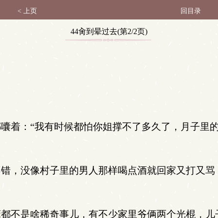
< 上页
回目录
44肏到晕过去(第2/2页)
囔着：“我有时候都怕你姐撑不了多久了，月子里
错，没像村子里的男人那样喝点酒就回家又打又骂
都不是啥稀奇事儿，有不少家里爷俩两个光棍，儿