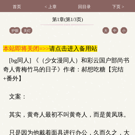
首页
< 上章
回目录
下页 >
第1章(第1/3页)
护眼
关灯
大
中
小
本站即将关闭=>>
请点击进入备用站
[bg同人] 《（少女漫同人）和彩云国户部尚书
奇人青梅竹马的日子》作者：郝想吃糖【完结
+番外】
文案：
其实，黄奇人最初不叫黄奇人，而是黄凤珠。
只是因为他戴着面具进行办公，久而久之，大