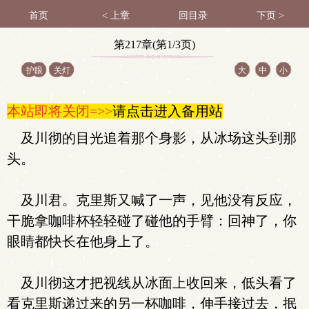
首页
< 上章
回目录
下页 >
第217章(第1/3页)
护眼
关灯
大
中
小
本站即将关闭=>>
请点击进入备用站
及川彻的目光追着那个身影，从冰场这头到那
头。
及川君。克里斯又喊了一声，见他没有反应，
干脆拿咖啡杯轻轻碰了碰他的手臂：回神了，你
眼睛都快长在他身上了。
及川彻这才把视线从冰面上收回来，低头看了
看克里斯递过来的另一杯咖啡，伸手接过去，抿