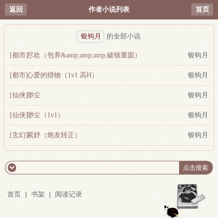
返回
作者小说列表
首页
银钩月
的全部小说
[都市]
尽欢（包养&amp;amp;amp;破镜重圆）
银钩月
[都市]
心爱的猎物（1v1 高H）
银钩月
[仙侠]
渺尘
银钩月
[仙侠]
渺尘（1v1）
银钩月
[玄幻]
紫妤（炮友转正）
银钩月
首页
|
书架
|
阅读记录