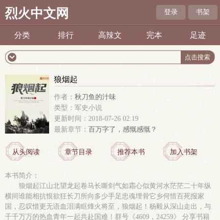
烈火中文网
登录
书架
分类
排行
高辣文
完本
足迹
狼烟起
作者：
秋刀鱼的汁味
类型：军史小说
更新时间：2018-07-26 02:19
最新章节：
百万字了，感慨感慨？
从头阅读
章节目录
推荐本书
加入书架
本书简介：
狼烟起江山北望龙起卷马长嘶剑气如霜心似黄河水茫茫二十年纵
横间谁能相抗恨欲狂长刀所向多少手足忠魂埋骨它乡何惜百死报家
国，忍叹惜更无语血泪满眶烽火将至，狼烟起！杨毅从深山走出，与
千千万万的热血青年一起共赴国难！群号《4609，24259》 分享书籍