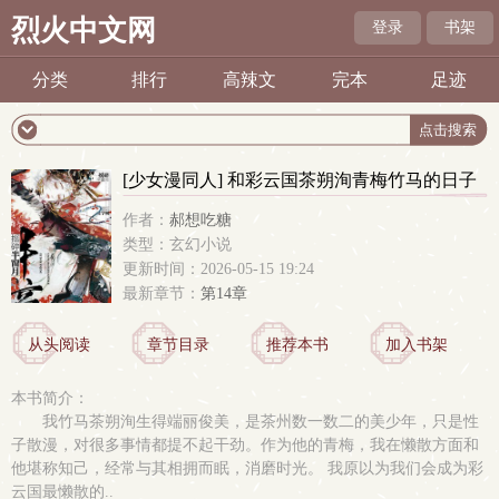
烈火中文网
登录
书架
分类
排行
高辣文
完本
足迹
[少女漫同人] 和彩云国茶朔洵青梅竹马的日子
作者：
郝想吃糖
类型：玄幻小说
更新时间：2026-05-15 19:24
最新章节：
第14章
从头阅读
章节目录
推荐本书
加入书架
本书简介：
我竹马茶朔洵生得端丽俊美，是茶州数一数二的美少年，只是性
子散漫，对很多事情都提不起干劲。作为他的青梅，我在懒散方面和
他堪称知己，经常与其相拥而眠，消磨时光。 我原以为我们会成为彩
云国最懒散的..