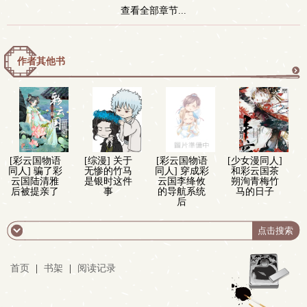
查看全部章节...
作者其他书
更
多
[彩云国物语
[综漫] 关于
[彩云国物语
[少女漫同人]
同人] 骗了彩
无惨的竹马
同人] 穿成彩
和彩云国茶
云国陆清雅
是银时这件
云国李绛攸
朔洵青梅竹
后被提亲了
事
的导航系统
马的日子
后
首页
|
书架
|
阅读记录