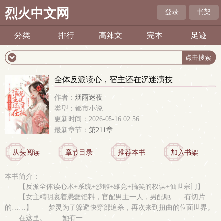
烈火中文网
登录
书架
分类
排行
高辣文
完本
足迹
全体反派读心，宿主还在沉迷演技
作者：
烟雨迷夜
类型：都市小说
更新时间：2026-05-16 02:56
最新章节：
第211章
从头阅读
章节目录
推荐本书
加入书架
本书简介：
【反派全体读心术+系统+沙雕+雄竞+搞笑的权谋+仙世宗门】
【女主精明裹着愚蠢馅料，官配男主一人，男配呃……有切片
的……】 梦灵为了躲避快穿部追杀，再次来到扭曲的位面世界。
在这里。 她有一..