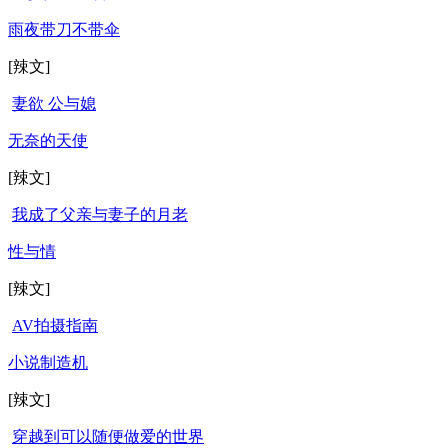
雨夜带刀不带伞
[辣文]
妻欲 公与媳
无奈的天使
[辣文]
我成了父亲与妻子的月老
性与情
[辣文]
AV拍摄指南
小说制造机
[辣文]
穿越到可以随便做爱的世界