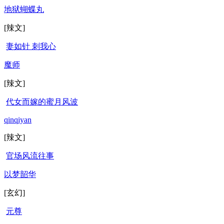
地狱蝴蝶丸
[辣文]
妻如针 刺我心
魔师
[辣文]
代女而嫁的蜜月风波
qinqiyan
[辣文]
官场风流往事
以梦韶华
[玄幻]
元尊