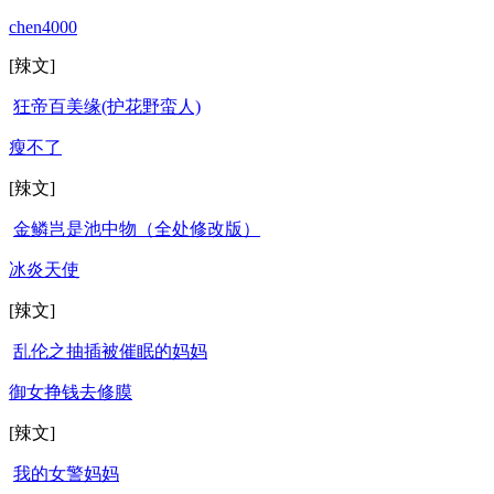
chen4000
[辣文]
狂帝百美缘(护花野蛮人)
瘦不了
[辣文]
金鳞岂是池中物（全处修改版）
冰炎天使
[辣文]
乱伦之抽插被催眠的妈妈
御女挣钱去修膜
[辣文]
我的女警妈妈