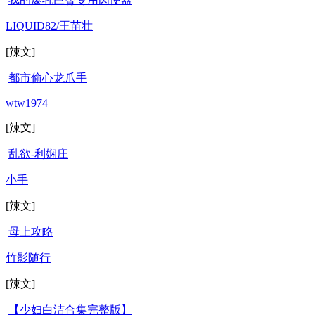
LIQUID82/王苗壮
[辣文]
都市偷心龙爪手
wtw1974
[辣文]
乱欲-利娴庄
小手
[辣文]
母上攻略
竹影随行
[辣文]
【少妇白洁合集完整版】