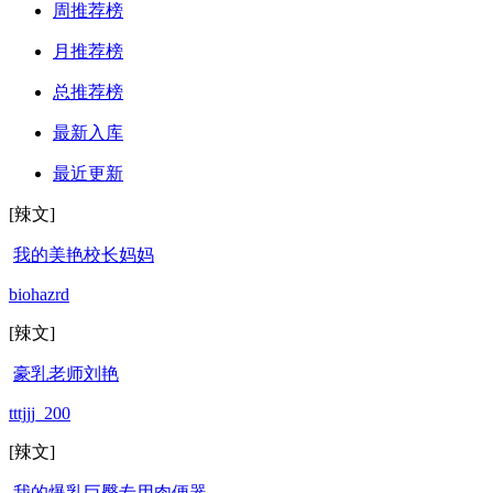
周推荐榜
月推荐榜
总推荐榜
最新入库
最近更新
[辣文]
我的美艳校长妈妈
biohazrd
[辣文]
豪乳老师刘艳
tttjjj_200
[辣文]
我的爆乳巨臀专用肉便器